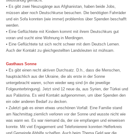
selbständig gemacht.
• Es gibt zwei Neuzugänge aus Afghanistan, haben beide Jobs,
müssen aber noch Deutschkurse besuchen. Die benötigten Fahrräder
und ein Sofa konnten (wie immer) problemlos über Spenden beschafft
werden.
• Eine Geflüchtete mit Kindern kommt mit ihrem Deutschkurs gut
voran und sucht eine Wohnung in Merdingen.
• Eine Geflüchtete tut sich recht schwer mit dem Deutsch Lernen.
Auch der Kontakt zu gleichgestellten Landsleuten ist mühsam.
Gasthaus Sonne
• Es gibt einen recht aktiven Durchsatz. D.h., dass die Menschen,
hauptsächlich aus der Ukraine, die als erste in der Sonne
untergebracht waren, schon wieder weg sind (in die jeweilige
Folgeunterbringung). Jetzt sind 12 neue da, aus Syrien, der Türkei und
aus Palästina. Es wird Kontakt aufgenommen, um über Spenden den
ein oder anderen Bedarf zu decken.
• Zuletzt gab es einen etwas unschönen Vorfall: Eine Familie stand
am Nachmittag ziemlich verloren vor der Sonne und wusste nicht wie
was wann wo. Es war niemand da, der sie empfangen und einweisen
konnte. Mit viel Engagement und Telefoniererei konnten Helferkreis
und Gemeinde Abhilfe schaffen. Auch beim Thema Geld war die