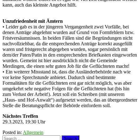
kann, auch das kleinste Angebot hilft.
Unzufriedenheit mit Ämtern
• Leider gab es in der jüngeren Vergangenheit zwei Vorfälle, bei
denen Anträge abgelehnt wurden auf Grund von Formfehlern bzw.
Fristversäumnissen. In beiden Fällen sind die Begründungen nicht
nachvollziehbar, da die entsprechenden Anträge korrekt ausgefüllt
waren und fristgerecht abgegeben wurden, sogar persönlich mit
dem/der Paten/Patin in den entsprechenden Briefkasten eingeworfen
wurden. Gemeint ist hier ausdrücklich nicht die Gemeinde
Merdingen, die einen sehr guten Job für die Geflüchteten macht!
• Ein weiterer Missstand ist, dass die Ausländerbehörde nach wie
vor keine Sprechstunde anbietet. Dadurch sind bestimmte
Formalitäten für die Geflüchteten erst gar nicht möglich, was aber
umgekehrt sehr negative Folgen für die Geflüchteten hat (bis hin
zum Verlust der Arbeit!). Jetzt soll ein Schreiben (mit unserem
„Haus- und Hof-Anwalt“) aufgesetzt werden, das an übergeordneter
Stelle die Beratungspflicht der Behörde einfordern soll.
Nächstes Treffen
29.3.2023, 19:30 Uhr
Posted in:
Allgemein