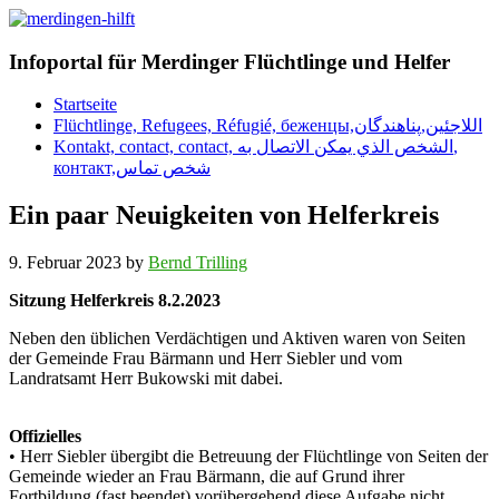
Infoportal für Merdinger Flüchtlinge und Helfer
Startseite
Flüchtlinge, Refugees, Réfugié, беженцы,اللاجئين,پناهندگان
Kontakt, contact, contact, الشخص الذي يمكن الاتصال به,
контакт,شخص تماس
Ein paar Neuigkeiten von Helferkreis
9. Februar 2023
by
Bernd Trilling
Sitzung Helferkreis 8.2.2023
Neben den üblichen Verdächtigen und Aktiven waren von Seiten
der Gemeinde Frau Bärmann und Herr Siebler und vom
Landratsamt Herr Bukowski mit dabei.
Offizielles
• Herr Siebler übergibt die Betreuung der Flüchtlinge von Seiten der
Gemeinde wieder an Frau Bärmann, die auf Grund ihrer
Fortbildung (fast beendet) vorübergehend diese Aufgabe nicht