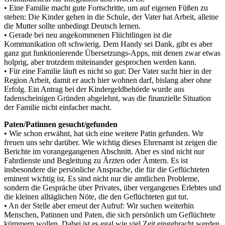
• Eine Familie macht gute Fortschritte, um auf eigenen Füßen zu
stehen: Die Kinder gehen in die Schule, der Vater hat Arbeit, alleine
die Mutter sollte unbedingt Deutsch lernen.
• Gerade bei neu angekommenen Flüchtlingen ist die
Kommunikation oft schwierig. Dem Handy sei Dank, gibt es aber
ganz gut funktionierende Übersetzungs-Apps, mit denen zwar etwas
holprig, aber trotzdem miteinander gesprochen werden kann.
• Für eine Familie läuft es nicht so gut: Der Vater sucht hier in der
Region Arbeit, damit er auch hier wohnen darf, bislang aber ohne
Erfolg. Ein Antrag bei der Kindergeldbehörde wurde aus
fadenscheinigen Gründen abgelehnt, was die finanzielle Situation
der Familie nicht einfacher macht.
Paten/Patinnen gesucht/gefunden
• Wie schon erwähnt, hat sich eine weitere Patin gefunden. Wir
freuen uns sehr darüber. Wie wichtig dieses Ehrenamt ist zeigen die
Berichte im vorangegangenen Abschnitt. Aber es sind nicht nur
Fahrdienste und Begleitung zu Ärzten oder Ämtern. Es ist
insbesondere die persönliche Ansprache, die für die Geflüchteten
eminent wichtig ist. Es sind nicht nur die amtlichen Probleme,
sondern die Gespräche über Privates, über vergangenes Erlebtes und
die kleinen alltäglichen Nöte, die den Geflüchteten gut tut.
• An der Stelle aber erneut der Aufruf: Wir suchen weiterhin
Menschen, Patinnen und Paten, die sich persönlich um Geflüchtete
kümmern wollen. Dabei ist es egal wie viel Zeit eingebracht werden