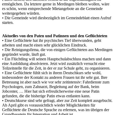
ermöglichen. Da letztere gerne in Merdingen bleiben wollen, wäre
es schön, wenn entsprechende Mietangebote an die Gemeinde
weitergegeben würden.
• Die Gemeinde wird diesbezüglich im Gemeindeblatt einen Aufruf
starten.
Aktuelles von den Paten und Patinnen und den Geflüchteten
• Eine Geflüchtete hat ihr psychisches Tief überwunden, geht
arbeiten und macht einen sehr glücklichen Eindruck.
• Die Reinigungsfirma, die von einigen Geflüchteten aus Merdingen
gegründet wurde, läuft gut.
• Ein Flüchtling will seinen Hauptschulabschluss machen und dann
eine Ausbildung absolvieren. Jetzt wird zusätzlich versucht eine
Teilzeitstelle für die Zeit, in der er zur Schule geht, zu organisieren.
• Eine Geflüchtete fühlt sich in ihrem Deutschkurs sehr wohl,
insbesondere der Kontakt zu anderen Frauen tut ihr sehr gut. Ihre
Betreuung ist aber nach wie vor sehr zeitintensiv: Fahrdienste zum
Psychologen, zum Zahnarzt, Begleitung auf der Bank, beim
Jobcenter, … Hier hat sich erfreulicherweise eine neue Patin
gefunden, die die bisherige Patin etwas entlasten kann.
• Deutschkurse sind sehr gefragt, aber zur Zeit komplett ausgebucht.
Ab April gibt es voraussichtlich wieder Möglichkeiten für
Geflüchtete die Deutsche Sprache zu erlernen, was im übrigen der
Grundbaustein für Integration und Arbeit ist.