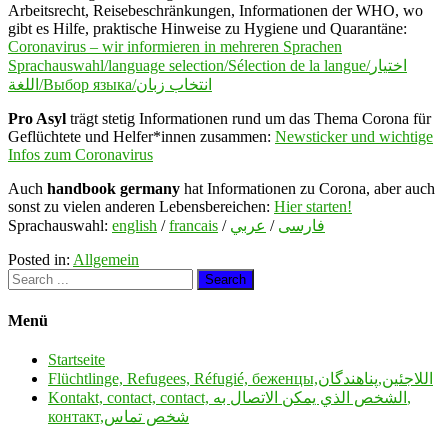
Arbeitsrecht, Reisebeschränkungen, Informationen der WHO, wo
gibt es Hilfe, praktische Hinweise zu Hygiene und Quarantäne:
Coronavirus – wir informieren in mehreren Sprachen
Sprachauswahl/language selection/Sélection de la langue/اختيار
اللغة/Выбор языка/انتخاب زبان
Pro Asyl
trägt stetig Informationen rund um das Thema Corona für
Geflüchtete und Helfer*innen zusammen:
Newsticker und wichtige
Infos zum Coronavirus
Auch
handbook germany
hat Informationen zu Corona, aber auch
sonst zu vielen anderen Lebensbereichen:
Hier starten!
Sprachauswahl:
english
/
francais
/
عربي
/
فارسی
Posted in:
Allgemein
Menü
Startseite
Flüchtlinge, Refugees, Réfugié, беженцы,اللاجئين,پناهندگان
Kontakt, contact, contact, الشخص الذي يمكن الاتصال به,
контакт,شخص تماس