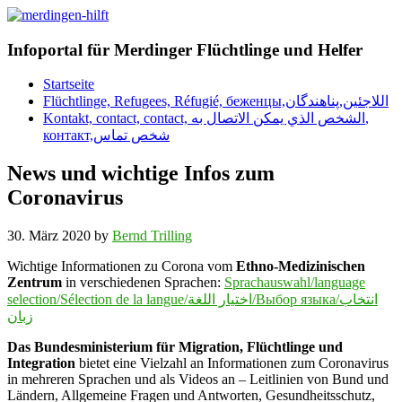
Infoportal für Merdinger Flüchtlinge und Helfer
Startseite
Flüchtlinge, Refugees, Réfugié, беженцы,اللاجئين,پناهندگان
Kontakt, contact, contact, الشخص الذي يمكن الاتصال به,
контакт,شخص تماس
News und wichtige Infos zum
Coronavirus
30. März 2020
by
Bernd Trilling
Wichtige Informationen zu Corona vom
Ethno-Medizinischen
Zentrum
in verschiedenen Sprachen:
Sprachauswahl/language
selection/Sélection de la langue/اختيار اللغة/Выбор языка/انتخاب
زبان
Das Bundesministerium für Migration, Flüchtlinge und
Integration
bietet eine Vielzahl an Informationen zum Coronavirus
in mehreren Sprachen und als Videos an – Leitlinien von Bund und
Ländern, Allgemeine Fragen und Antworten, Gesundheitsschutz,