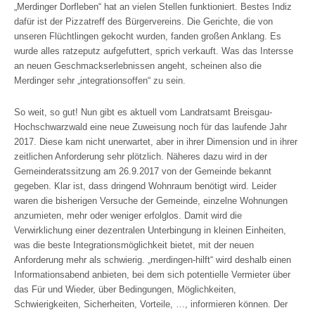
„Merdinger Dorfleben“ hat an vielen Stellen funktioniert. Bestes Indiz
dafür ist der Pizzatreff des Bürgervereins. Die Gerichte, die von
unseren Flüchtlingen gekocht wurden, fanden großen Anklang. Es
wurde alles ratzeputz aufgefuttert, sprich verkauft. Was das Intersse
an neuen Geschmackserlebnissen angeht, scheinen also die
Merdinger sehr „integrationsoffen“ zu sein.
So weit, so gut! Nun gibt es aktuell vom Landratsamt Breisgau-
Hochschwarzwald eine neue Zuweisung noch für das laufende Jahr
2017. Diese kam nicht unerwartet, aber in ihrer Dimension und in ihrer
zeitlichen Anforderung sehr plötzlich. Näheres dazu wird in der
Gemeinderatssitzung am 26.9.2017 von der Gemeinde bekannt
gegeben. Klar ist, dass dringend Wohnraum benötigt wird. Leider
waren die bisherigen Versuche der Gemeinde, einzelne Wohnungen
anzumieten, mehr oder weniger erfolglos. Damit wird die
Verwirklichung einer dezentralen Unterbingung in kleinen Einheiten,
was die beste Integrationsmöglichkeit bietet, mit der neuen
Anforderung mehr als schwierig. „merdingen-hilft“ wird deshalb einen
Informationsabend anbieten, bei dem sich potentielle Vermieter über
das Für und Wieder, über Bedingungen, Möglichkeiten,
Schwierigkeiten, Sicherheiten, Vorteile, …, informieren können. Der