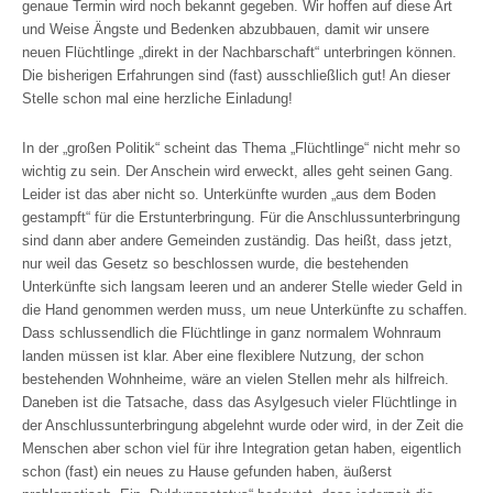
genaue Termin wird noch bekannt gegeben. Wir hoffen auf diese Art
und Weise Ängste und Bedenken abzubbauen, damit wir unsere
neuen Flüchtlinge „direkt in der Nachbarschaft“ unterbringen können.
Die bisherigen Erfahrungen sind (fast) ausschließlich gut! An dieser
Stelle schon mal eine herzliche Einladung!
In der „großen Politik“ scheint das Thema „Flüchtlinge“ nicht mehr so
wichtig zu sein. Der Anschein wird erweckt, alles geht seinen Gang.
Leider ist das aber nicht so. Unterkünfte wurden „aus dem Boden
gestampft“ für die Erstunterbringung. Für die Anschlussunterbringung
sind dann aber andere Gemeinden zuständig. Das heißt, dass jetzt,
nur weil das Gesetz so beschlossen wurde, die bestehenden
Unterkünfte sich langsam leeren und an anderer Stelle wieder Geld in
die Hand genommen werden muss, um neue Unterkünfte zu schaffen.
Dass schlussendlich die Flüchtlinge in ganz normalem Wohnraum
landen müssen ist klar. Aber eine flexiblere Nutzung, der schon
bestehenden Wohnheime, wäre an vielen Stellen mehr als hilfreich.
Daneben ist die Tatsache, dass das Asylgesuch vieler Flüchtlinge in
der Anschlussunterbringung abgelehnt wurde oder wird, in der Zeit die
Menschen aber schon viel für ihre Integration getan haben, eigentlich
schon (fast) ein neues zu Hause gefunden haben, äußerst