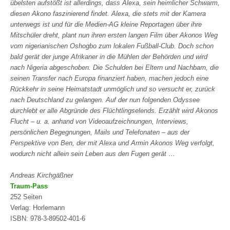
übelsten aufstößt ist allerdings, dass Alexa, sein heimlicher Schwarm,
diesen Akono faszinierend findet. Alexa, die stets mit der Kamera
unterwegs ist und für die Medien-AG kleine Reportagen über ihre
Mitschüler dreht, plant nun ihren ersten langen Film über Akonos Weg
vom nigerianischen Oshogbo zum lokalen Fußball-Club. Doch schon
bald gerät der junge Afrikaner in die Mühlen der Behörden und wird
nach Nigeria abgeschoben. Die Schulden bei Eltern und Nachbarn, die
seinen Transfer nach Europa finanziert haben, machen jedoch eine
Rückkehr in seine Heimatstadt unmöglich und so versucht er, zurück
nach Deutschland zu gelangen. Auf der nun folgenden Odyssee
durchlebt er alle Abgründe des Flüchtlingselends. Erzählt wird Akonos
Flucht – u. a. anhand von Videoaufzeichnungen, Interviews,
persönlichen Begegnungen, Mails und Telefonaten – aus der
Perspektive von Ben, der mit Alexa und Armin Akonos Weg verfolgt,
wodurch nicht allein sein Leben aus den Fugen gerät …
Andreas Kirchgäßner
Traum-Pass
252 Seiten
Verlag: Horlemann
ISBN: 978-3-89502-401-6