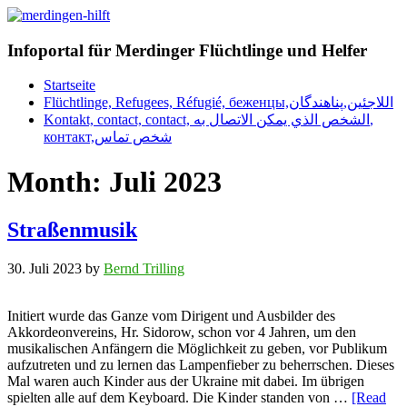
Infoportal für Merdinger Flüchtlinge und Helfer
Startseite
Flüchtlinge, Refugees, Réfugié, беженцы,اللاجئين,پناهندگان
Kontakt, contact, contact, الشخص الذي يمكن الاتصال به,
контакт,شخص تماس
Month:
Juli 2023
Straßenmusik
30. Juli 2023
by
Bernd Trilling
Initiert wurde das Ganze vom Dirigent und Ausbilder des
Akkordeonvereins, Hr. Sidorow, schon vor 4 Jahren, um den
musikalischen Anfängern die Möglichkeit zu geben, vor Publikum
aufzutreten und zu lernen das Lampenfieber zu beherrschen. Dieses
Mal waren auch Kinder aus der Ukraine mit dabei. Im übrigen
spielten alle auf dem Keyboard. Die Kinder standen von …
[Read