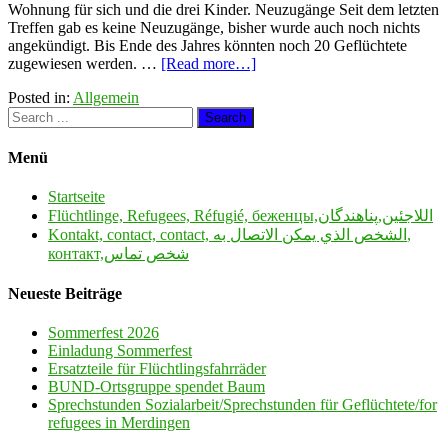
Wohnung für sich und die drei Kinder. Neuzugänge Seit dem letzten
Treffen gab es keine Neuzugänge, bisher wurde auch noch nichts
angekündigt. Bis Ende des Jahres könnten noch 20 Geflüchtete
zugewiesen werden. …
[Read more…]
Posted in:
Allgemein
Menü
Startseite
Flüchtlinge, Refugees, Réfugié, беженцы,اللاجئين,پناهندگان
Kontakt, contact, contact, الشخص الذي يمكن الاتصال به,
контакт,شخص تماس
Neueste Beiträge
Sommerfest 2026
Einladung Sommerfest
Ersatzteile für Flüchtlingsfahrräder
BUND-Ortsgruppe spendet Baum
Sprechstunden Sozialarbeit/Sprechstunden für Geflüchtete/for
refugees in Merdingen