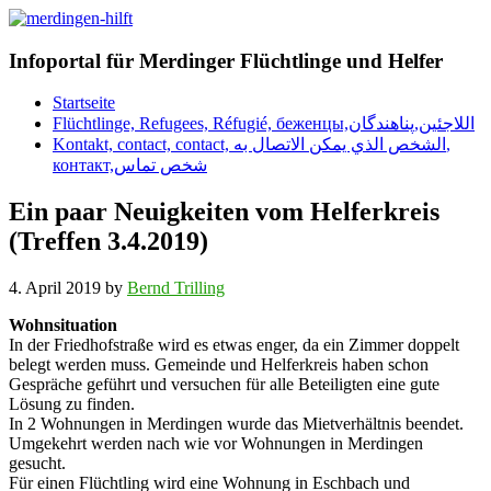
Infoportal für Merdinger Flüchtlinge und Helfer
Startseite
Flüchtlinge, Refugees, Réfugié, беженцы,اللاجئين,پناهندگان
Kontakt, contact, contact, الشخص الذي يمكن الاتصال به,
контакт,شخص تماس
Ein paar Neuigkeiten vom Helferkreis
(Treffen 3.4.2019)
4. April 2019
by
Bernd Trilling
Wohnsituation
In der Friedhofstraße wird es etwas enger, da ein Zimmer doppelt
belegt werden muss. Gemeinde und Helferkreis haben schon
Gespräche geführt und versuchen für alle Beteiligten eine gute
Lösung zu finden.
In 2 Wohnungen in Merdingen wurde das Mietverhältnis beendet.
Umgekehrt werden nach wie vor Wohnungen in Merdingen
gesucht.
Für einen Flüchtling wird eine Wohnung in Eschbach und