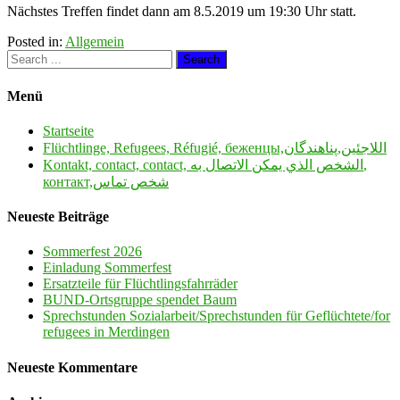
Nächstes Treffen findet dann am 8.5.2019 um 19:30 Uhr statt.
Posted in:
Allgemein
Menü
Startseite
Flüchtlinge, Refugees, Réfugié, беженцы,اللاجئين,پناهندگان
Kontakt, contact, contact, الشخص الذي يمكن الاتصال به,
контакт,شخص تماس
Neueste Beiträge
Sommerfest 2026
Einladung Sommerfest
Ersatzteile für Flüchtlingsfahrräder
BUND-Ortsgruppe spendet Baum
Sprechstunden Sozialarbeit/Sprechstunden für Geflüchtete/for
refugees in Merdingen
Neueste Kommentare