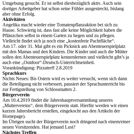
Umgebung gesucht. Er ist selbst diesbezüglich aktiv. Auch sein
dortiger Arbeitgeber hat schon seine Fühler ausgestreckt, bislang
aber ohne Erfolg.
Aktivitäten
Angelika macht wieder eine Tomatenpflanzaktion bei sich zu
Hause. Schwierig ist, dass fast alle keine Möglichkeit haben die
Pflänzchen selbst in einem Garten zu hegen und zu pflegen.
Vielleicht findet sich ja noch eine „kostenfreie Pachtfläche“.
Am 17. oder 31. Mai gibt es ein Picknick am Abenteuerspielplatz
mit den Mamas und den Kindern. Die Kinder und auch die Mütter
sollen den Abenteuerspielplatz kennenlernen und vielleicht gibt’s ja
auch eine „Outdoor“-Deutsch-Unterrichtseinheit.
Vorankündigung: Pizzatreff 2.8.2019
Sprachkurs
Nichts Neues: Bis Ostern wird es weiter versucht, wenn sich dann
die Beteiligung nicht verbessert, pausiert der Sprachunterricht bis
zur Fertigstellung von Schlossmatten 2.
Bürgerverein
Am 10.4.2019 findet die Jahreshauptversammlung unseres
„Muttervereins“, dem Bürgerverein statt. Hierfür werden wir einen
kurzen Jahresbericht erstellen, eingekocht aus den Artikeln der
Homepage).
Im Übrigen sucht der Bürgerverein noch dringend nach einem/einer
neuen Vorsitzenden. Hat jemand Lust?
Nächstes Treffen